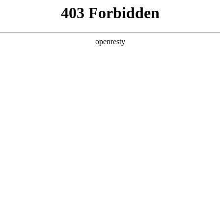
产品及服务
行业解决方案
合作伙伴
投资者关系
制造进化Autodesk新品全线首发
度嵌入工作流的智能引擎，云端协同从“异地办公的共享载体”，升级为跨端
构。
esk 2027以「AI原生+全云互联」为核心，升级全线产品矩阵，真正实